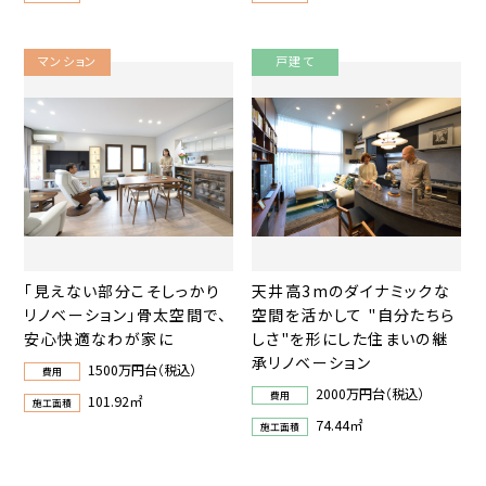
マンション
戸建て
「見えない部分こそしっかり
天井高3mのダイナミックな
リノベーション」骨太空間で、
空間を活かして "自分たちら
安心快適なわが家に
しさ"を形にした住まいの継
承リノベーション
1500万円台（税込）
費用
2000万円台（税込）
費用
101.92㎡
施工面積
74.44㎡
施工面積