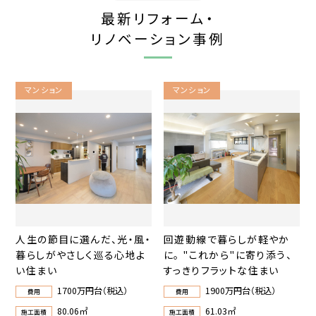
最新リフォーム・
リノベーション事例
マンション
マンション
人生の節目に選んだ、光・風・
回遊動線で暮らしが軽やか
暮らしがやさしく巡る心地よ
に。 "これから"に寄り添う、
い住まい
すっきりフラットな住まい
1700万円台（税込）
1900万円台（税込）
費用
費用
80.06㎡
61.03㎡
施工面積
施工面積