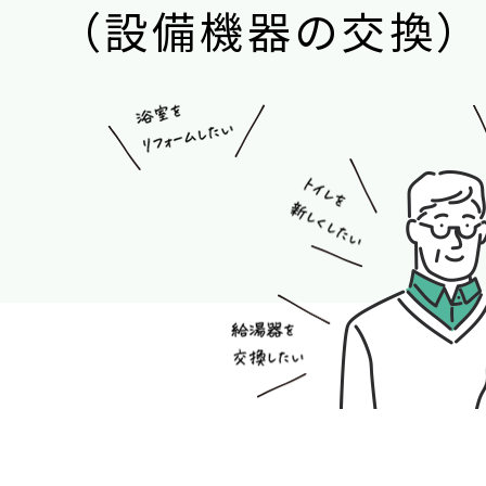
（
設
備
機
器
の
交
換
）