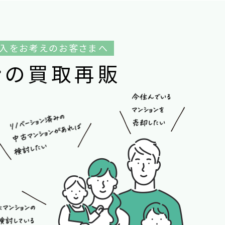
購入をお考えのお客さまへ
ン
の
買
取
再
販