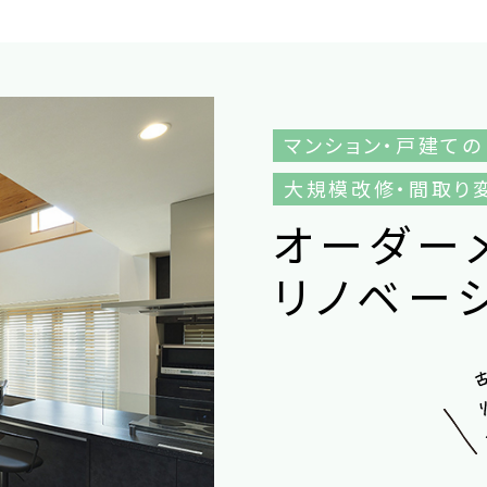
マンション・戸建ての
大規模改修・間取り
オ
ー
ダ
ー
リ
ノ
ベ
ー