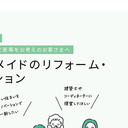
変更等をお考えのお客さまへ
メ
イ
ド
の
リ
フ
ォ
ー
ム
・
シ
ョ
ン