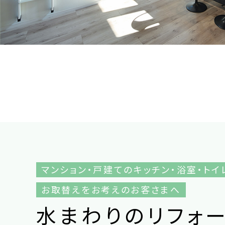
マンション・戸建てのキッチン・浴室・トイ
お取替えをお考えのお客さまへ
水
ま
わ
り
の
リ
フ
ォ