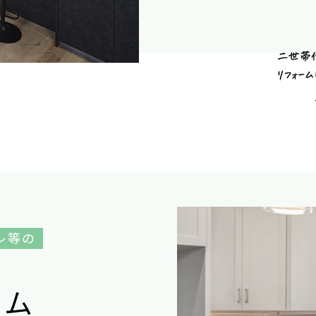
レ等の
ー
ム