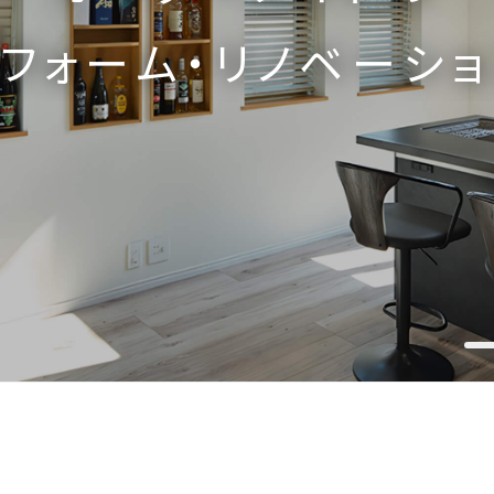
マ
ン
シ
ョ
ン
の
買
取
再