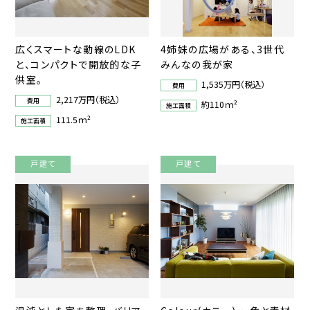
広くスマートな動線のLDK
4姉妹の広場がある、3世代
と、コンパクトで開放的な子
みんなの我が家
供室。
1,535万円（税込）
費用
2,217万円（税込）
費用
約110ｍ²
施工面積
111.5ｍ²
施工面積
戸建て
戸建て