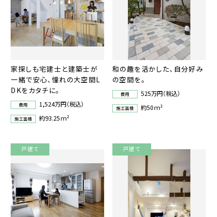
家探しも宅建士と建築士が
和の趣を活かした、自分好み
一緒で安心、憧れの大空間L
の空間を。
DKをカタチに。
525万円（税込）
費用
1,524万円（税込）
費用
約50ｍ²
施工面積
約93.25ｍ²
施工面積
戸建て
戸建て