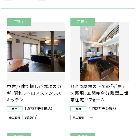
戸建て
戸建て
中古戸建て探しが成功のカ
ひとつ屋根の下での「近居」
ギ！昭和レトロ×ステンレス
を実現、玄関完全分離型二世
キッチン
帯住宅リフォーム
1,579万円（税込）
4,792万円（税込）
費用
費用
98.5ｍ²
－
施工面積
施工面積