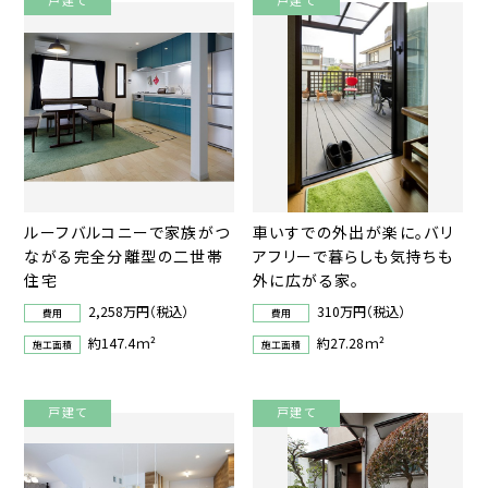
戸建て
戸建て
ルーフバルコニーで家族がつ
車いすでの外出が楽に。バリ
ながる完全分離型の二世帯
アフリーで暮らしも気持ちも
住宅
外に広がる家。
2,258万円（税込）
310万円（税込）
費用
費用
約147.4ｍ²
約27.28ｍ²
施工面積
施工面積
戸建て
戸建て