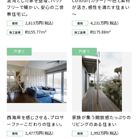
混沌とした家を整理、バリア
Colour(カラー) ～色と素材
フリーで暖かい、安心の二世
が活き、感性を満たす住まい
帯住宅に。
～
2,613万円（税込）
4,231万円（税込）
費用
費用
約155.77ｍ²
約175.88m²
施工面積
施工面積
戸建て
戸建て
西海岸を感じさせる、プロサ
家族が集う開放感たっぷりの
ーファーこだわりの住まい。
リビングのある住まい
2,477万円（税込）
1,992万円（税込）
費用
費用