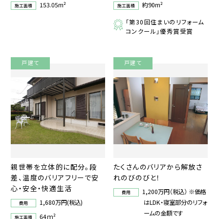
153.05m²
約90m²
施工面積
施工面積
「第30回住まいのリフォーム
コンクール」優秀賞受賞
戸建て
戸建て
親世帯を立体的に配分。段
たくさんのバリアから解放さ
差、温度のバリアフリーで安
れのびのびと！
心・安全・快適生活
1,200万円（税込） ※価格
費用
1,680万円(税込)
はLDK・寝室部分のリフォ
費用
ームの金額です
64ｍ²
施工面積