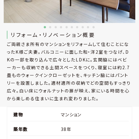
●
●
●
●
●
●
●
●
●
●
リフォーム・リノベーション概要
ご両親さま所有のマンションをリフォームして住むことにな
ったK様ご夫妻。バルコニーに面した和・洋2室をつなげ、D
Kの一部を取り込んで広々としたLDKに。玄関脇にはベビ
ーカーも収納できる土間スペースをつくり、寝室には約2.7
畳ものウォークインクローゼットを、キッチン脇にはパント
リーを設置しました。適材適所の収納でどの空間もすっきり
広々。白い床にウォルナットの扉が映え、家にいる時間を心
から楽しめる住まいに生まれ変わりました。
建物
マンション
築年数
38年