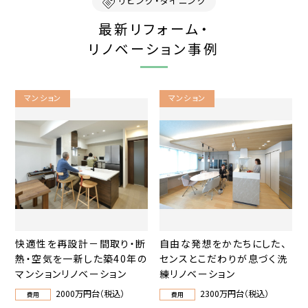
リビング・ダイニング
最新リフォーム・
リノベーション事例
マンション
マンション
快適性を再設計－間取り・断
自由な発想をかたちにした、
熱・空気を一新した築40年の
センスとこだわりが息づく洗
マンションリノベーション
練リノベーション
2000万円台（税込）
2300万円台（税込）
費用
費用