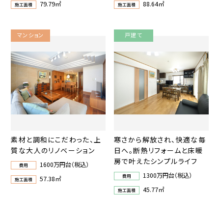
79.79㎡
88.64㎡
施工面積
施工面積
マンション
戸建て
素材と調和にこだわった、上
寒さから解放され、快適な毎
質な大人のリノベーション
日へ。断熱リフォームと床暖
房で叶えたシンプルライフ
1600万円台（税込）
費用
1300万円台（税込）
費用
57.38㎡
施工面積
45.77㎡
施工面積