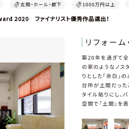
玄関・ホール・廊下
1000万円以上
ward 2020 ファイナリスト優秀作品選出！
リフォーム
築20年を過ぎて
の家のようなノス
りとした「余白」
台所が土間だった
タイル貼りにし、
空間で「土間」を
なります。また全
る住まいを実現。