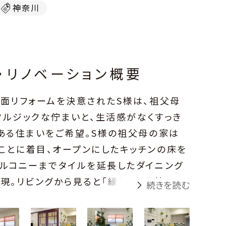
神奈川
・リノベーション概要
全面リフォームを決意されたS様は、祖父母
タルジックな佇まいと、生活感がなくすっき
のある住まいをご希望。S様の祖父母の家は
ことに着目、オープンにしたキッチンの床を
バルコニーまでタイルを延長したダイニング
表現。リビングから見ると「縁側」の風情にも
続きを読む
体的に空間の凹凸をなくし、「間＝余白」のあ
S様は日々心豊かな暮らしを満喫していま