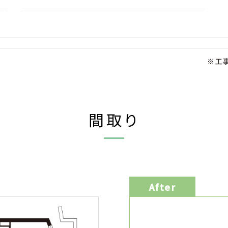
※工
間取り