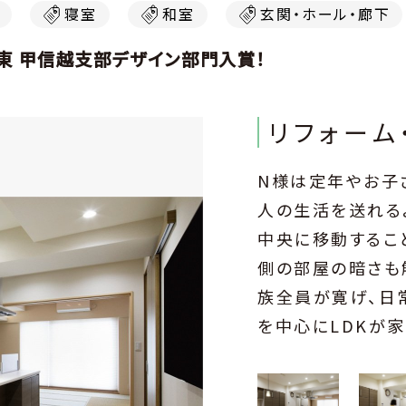
寝室
和室
玄関・ホール・廊下
関東 甲信越支部デザイン部門入賞！
リフォーム
N様は定年やお子
人の生活を送れる
中央に移動するこ
側の部屋の暗さも
族全員が寛げ、日
を中心にLDKが
上。N様ご夫妻は
で自然にアクティ