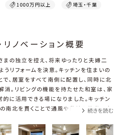
1000万円以上
埼玉・千葉
・リノベーション概要
さまの独立を控え、将来ゆったりと夫婦二
ようリフォームを決意。キッチンを住まいの
とで、居室をすべて南側に配置し、同時に北
解消。リビングの機能を持たせた和室は、家
常的に活用できる場になりました。キッチン
家の南北を貫くことで通風や動線も格段に向
続きを読む
、家事と寛ぎにメリハリをつけられ、住むこと
ブになれる暮らしを満喫しています。